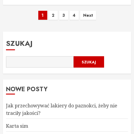
Stronicowanie
1
2
3
4
Next
wpisów
SZUKAJ
SZUKAJ
NOWE POSTY
Jak przechowywać lakiery do paznokci, żeby nie
traciły jakości?
Karta sim