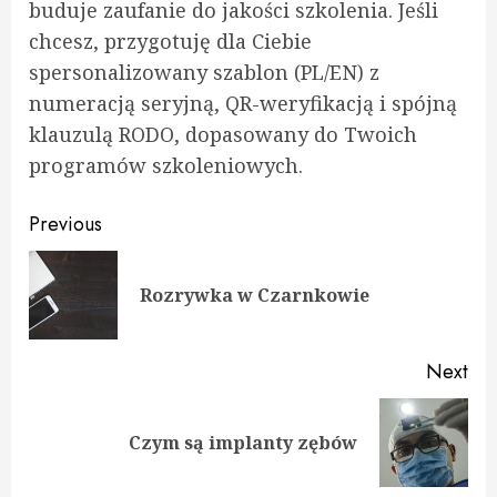
buduje zaufanie do jakości szkolenia. Jeśli
chcesz, przygotuję dla Ciebie
spersonalizowany szablon (PL/EN) z
numeracją seryjną, QR-weryfikacją i spójną
klauzulą RODO, dopasowany do Twoich
programów szkoleniowych.
Continue
Previous
Reading
Pre
Rozrywka w Czarnkowie
pos
Next
Next
Czym są implanty zębów
post: