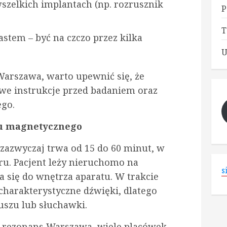
szelkich implantach (np. rozrusznik
P
T
stem – być na czczo przez kilka
U
arszawa, warto upewnić się, że
we instrukcje przed badaniem oraz
go.
su magnetycznego
 zazwyczaj trwa od 15 do 60 minut, w
ru. Pacjent leży nieruchomo na
s
a się do wnętrza aparatu. W trakcie
charakterystyczne dźwięki, dlatego
 uszu lub słuchawki.
k rezonans Warszawa, wiele placówek