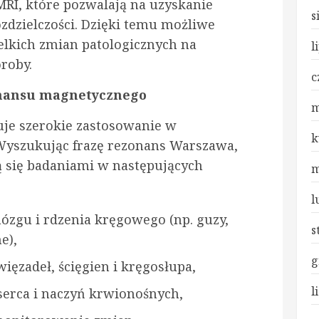
I, które pozwalają na uzyskanie
s
zdzielczości. Dzięki temu możliwe
elkich zmian patologicznych na
l
roby.
c
onansu magnetycznego
m
je szerokie zastosowanie w
k
 Wyszukując frazę rezonans Warszawa,
ją się badaniami w następujących
m
l
ózgu i rdzenia kręgowego (np. guzy,
s
e),
g
ięzadeł, ścięgien i kręgosłupa,
l
serca i naczyń krwionośnych,