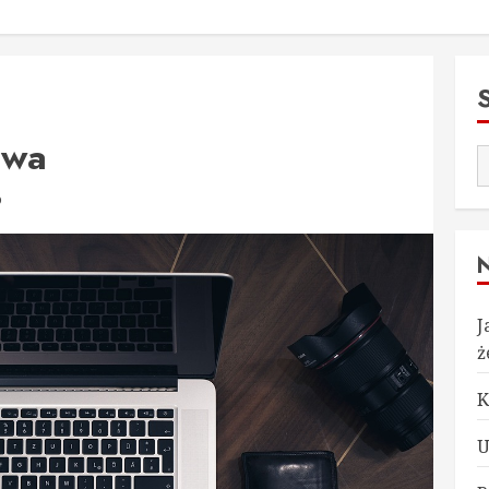
awa
D
J
ż
K
U