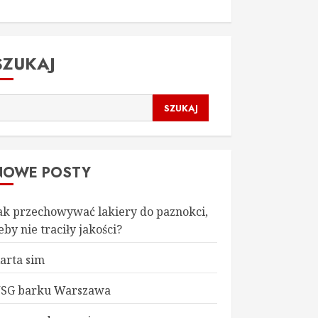
SZUKAJ
SZUKAJ
NOWE POSTY
ak przechowywać lakiery do paznokci,
eby nie traciły jakości?
arta sim
SG barku Warszawa