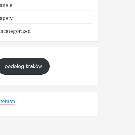
anele
apety
ncategorized
podolog kraków
itemap