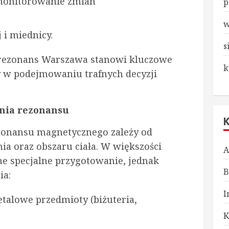
 monitorowanie zmian
p
w
 i miednicy.
s
, rezonans Warszawa stanowi kluczowe
k
y w podejmowaniu trafnych decyzji
ania rezonansu
zonansu magnetycznego zależy od
a oraz obszaru ciała. W większości
A
e specjalne przygotowanie, jednak
B
ia:
I
talowe przedmioty (biżuteria,
K