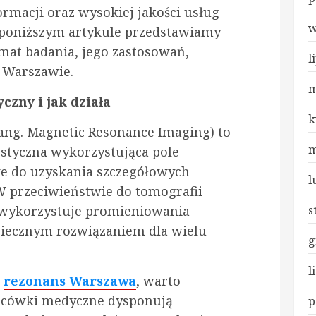
rmacji oraz wysokiej jakości usług
w
 poniższym artykule przedstawiamy
mat badania, jego zastosowań,
l
 Warszawie.
m
zny i jak działa
k
ang. Magnetic Resonance Imaging) to
m
styczna wykorzystująca pole
we do uzyskania szczegółowych
l
W przeciwieństwie do tomografii
 wykorzystuje promieniowania
s
zpiecznym rozwiązaniem dla wielu
g
l
k
rezonans Warszawa
, warto
lacówki medyczne dysponują
p