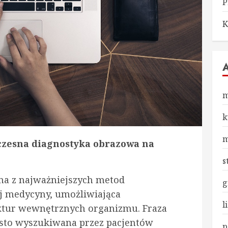
P
K
m
k
m
zesna diagnostyka obrazowa na
s
na z najważniejszych metod
g
j medycyny, umożliwiająca
l
ktur wewnętrznych organizmu. Fraza
ęsto wyszukiwana przez pacjentów
p