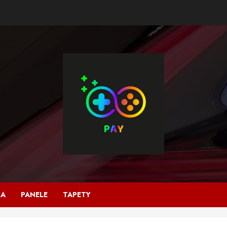
RA
PANELE
TAPETY