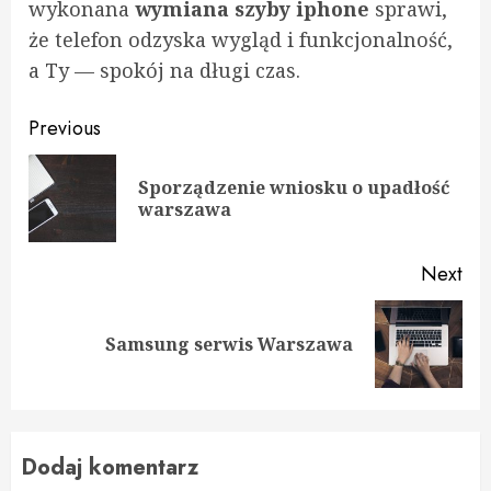
wykonana
wymiana szyby iphone
sprawi,
że telefon odzyska wygląd i funkcjonalność,
a Ty — spokój na długi czas.
Continue
Previous
Reading
Sporządzenie wniosku o upadłość
Pre
warszawa
pos
Next
Next
Samsung serwis Warszawa
post:
Dodaj komentarz