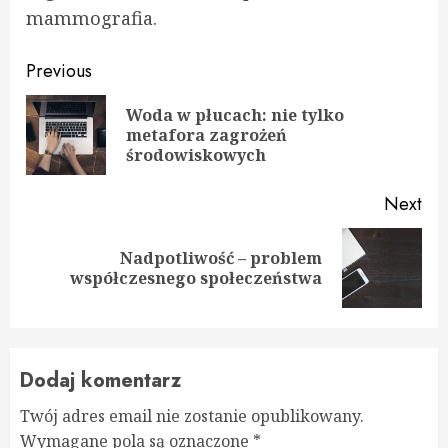
mammografia.
Continue
Previous
Reading
Woda w płucach: nie tylko
Pre
metafora zagrożeń
pos
środowiskowych
Next
Nadpotliwość – problem
Next
współczesnego społeczeństwa
post:
Dodaj komentarz
Twój adres email nie zostanie opublikowany.
Wymagane pola są oznaczone
*