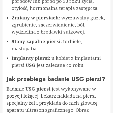
porodów lub poród po 30 roku życia,
otyłość, hormonalna terapia zastępcza.
Zmiany w piersiach:
wyczuwalny guzek,
zgrubienie, zaczerwienienie, ból,
wydzielina z brodawki sutkowej.
Stany zapalne piersi:
torbiele,
mastopatia.
Implanty piersi:
u kobiet z implantami
piersi
USG
jest zalecane co roku.
Jak przebiega badanie USG piersi?
Badanie
USG piersi
jest wykonywane w
pozycji leżącej. Lekarz nakłada na piersi
specjalny żel i przykłada do nich głowicę
aparatu ultrasonograficznego. Obraz