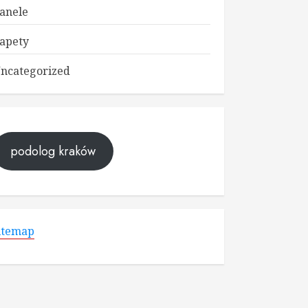
anele
apety
ncategorized
podolog kraków
itemap