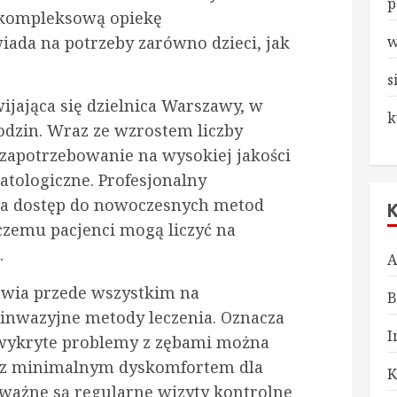
p
e kompleksową opiekę
iada na potrzeby zarówno dzieci, jak
w
s
ijająca się dzielnica Warszawy, w
k
odzin. Wraz ze wzrostem liczby
zapotrzebowanie na wysokiej jakości
tologiczne. Profesjonalny
ia dostęp do nowoczesnych metod
 czemu pacjenci mogą liczyć na
.
A
awia przede wszystkim na
B
 inwazyjne metody leczenia. Oznacza
I
 wykryte problemy z zębami można
 i z minimalnym dyskomfortem dla
K
 ważne są regularne wizyty kontrolne