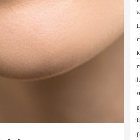
w
l
m
k
m
l
s
g
l
p