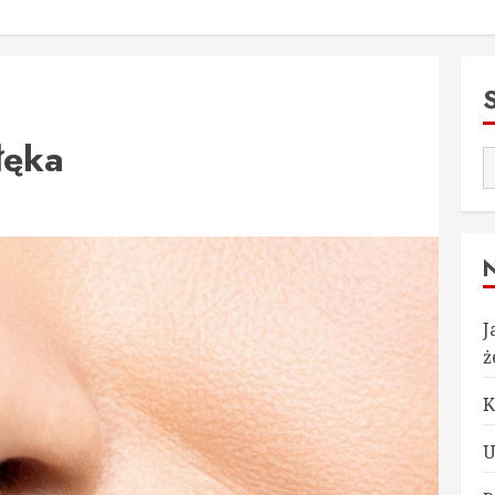
łęka
J
ż
K
U