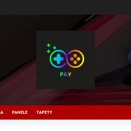
RA
PANELE
TAPETY