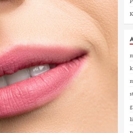
P
K
m
k
m
s
g
l
p