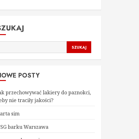
SZUKAJ
SZUKAJ
NOWE POSTY
ak przechowywać lakiery do paznokci,
eby nie traciły jakości?
arta sim
SG barku Warszawa