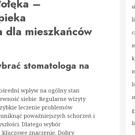
łołęka –
s
pieka
l
a dla mieszkańców
c
m
k
brać stomatologa na
m
l
ośredni wpływ na ogólny stan
s
ewność siebie. Regularne wizyty
 szybkie leczenie problemów
g
 uniknąć poważniejszych schorzeń i
l
szłości. Dlatego wybór
 kluczowe znaczenie. Dobry