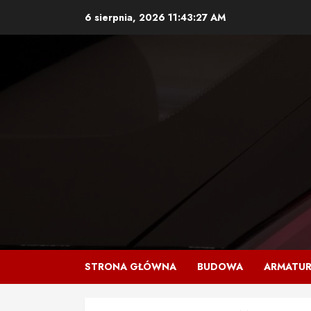
Skip
6 sierpnia, 2026
11:43:28 AM
to
content
STRONA GŁÓWNA
BUDOWA
ARMATU