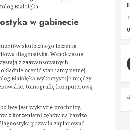
P
tolog Białołęka.
T
ostyka w gabinecie
U
ementów skutecznego leczenia
idłowa diagnostyka. Współczesne
rzystają z zaawansowanych
dokładnie ocenić stan jamy ustnej
olog Białołęka wykorzystuje między
genowskie, tomografię komputerową
s
żliwe jest wykrycie próchnicy,
ów z korzeniami zębów na bardzo
 diagnostyka pozwala zaplanować