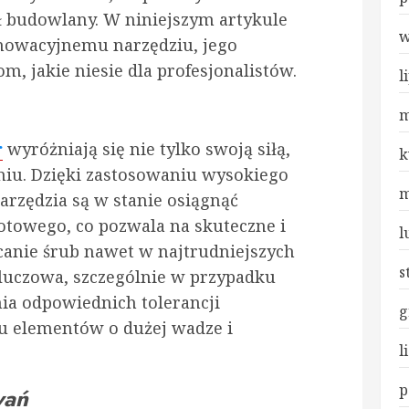
 budowlany. W niniejszym artykule
w
nnowacyjnemu narzędziu, jego
, jakie niesie dla profesjonalistów.
l
m
r
wyróżniają się nie tylko swoją siłą,
k
aniu. Dzięki zastosowaniu wysokiego
m
narzędzia są w stanie osiągnąć
towego, co pozwala na skuteczne i
l
canie śrub nawet w najtrudniejszych
s
kluczowa, szczególnie w przypadku
a odpowiednich tolerancji
g
 elementów o dużej wadze i
l
p
wań