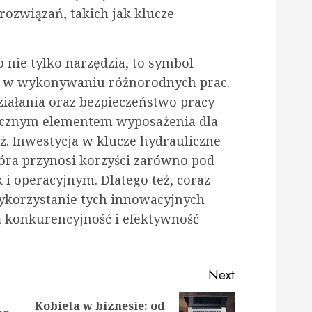
ozwiązań, takich jak klucze
o nie tylko narzędzia, to symbol
i w wykonywaniu różnorodnych prac.
ziałania oraz bezpieczeństwo pracy
dłącznym elementem wyposażenia dla
ż. Inwestycja w klucze hydrauliczne
tóra przynosi korzyści zarówno pod
 operacyjnym. Dlatego też, coraz
wykorzystanie tych innowacyjnych
ą konkurencyjność i efektywność
Next
Kobieta w biznesie: od