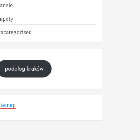
anele
apety
ncategorized
podolog kraków
itemap