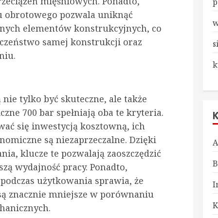
przeciążeń mięśniowych. Ponadto,
p
u obrotowego pozwala uniknąć
w
nnych elementów konstrukcyjnych, co
czeństwo samej konstrukcji oraz
s
niu.
k
ie tylko być skuteczne, ale także
zne 700 bar spełniają oba te kryteria.
ć się inwestycją kosztowną, ich
omiczne są niezaprzeczalne. Dzięki
A
ania, klucze te pozwalają zaoszczędzić
B
kszą wydajność pracy. Ponadto,
podczas użytkowania sprawia, że
I
 są znacznie mniejsze w porównaniu
K
hanicznych.