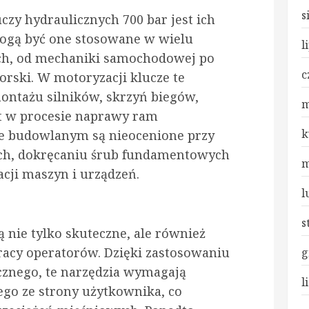
s
uczy hydraulicznych 700 bar jest ich
ogą być one stosowane w wielu
l
ach, od mechaniki samochodowej po
c
rski. W motoryzacji klucze te
ontażu silników, skrzyń biegów,
m
t w procesie naprawy ram
k
 budowlanym są nieocenione przy
ch, dokręcaniu śrub fundamentowych
m
cji maszyn i urządzeń.
l
s
ą nie tylko skuteczne, ale również
racy operatorów. Dzięki zastosowaniu
g
cznego, te narzędzia wymagają
l
go ze strony użytkownika, co