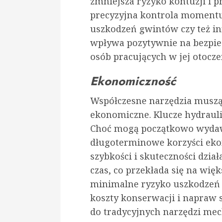
zmniejsza ryzyko kontuzji i 
precyzyjna kontrola moment
uszkodzeń gwintów czy też i
wpływa pozytywnie na bezpie
osób pracujących w jej otocze
Ekonomiczność
Współczesne narzędzia muszą n
ekonomiczne. Klucze hydraulic
Choć mogą początkowo wydawa
długoterminowe korzyści ekon
szybkości i skuteczności dział
czas, co przekłada się na wię
minimalne ryzyko uszkodzeń 
koszty konserwacji i napraw
do tradycyjnych narzędzi mec