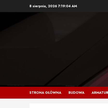
Skip
8 sierpnia, 2026
7:19:05 AM
to
content
STRONA GŁÓWNA
BUDOWA
ARMATU