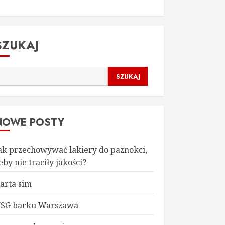
SZUKAJ
SZUKAJ
NOWE POSTY
ak przechowywać lakiery do paznokci,
eby nie traciły jakości?
arta sim
SG barku Warszawa