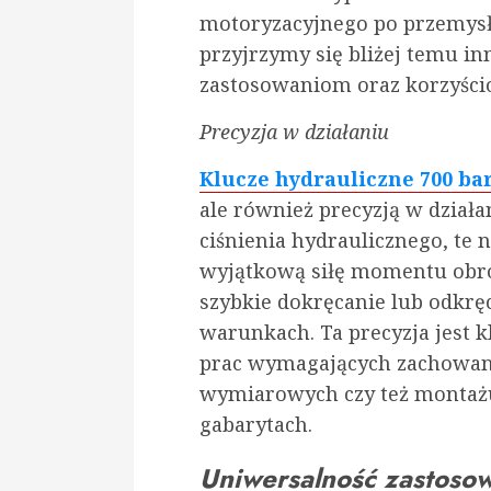
motoryzacyjnego po przemysł
przyjrzymy się bliżej temu i
zastosowaniom oraz korzyściom
Precyzja w działaniu
Klucze hydrauliczne 700 ba
ale również precyzją w dział
ciśnienia hydraulicznego, te 
wyjątkową siłę momentu obro
szybkie dokręcanie lub odkrę
warunkach. Ta precyzja jest 
prac wymagających zachowani
wymiarowych czy też montażu
gabarytach.
Uniwersalność zastoso