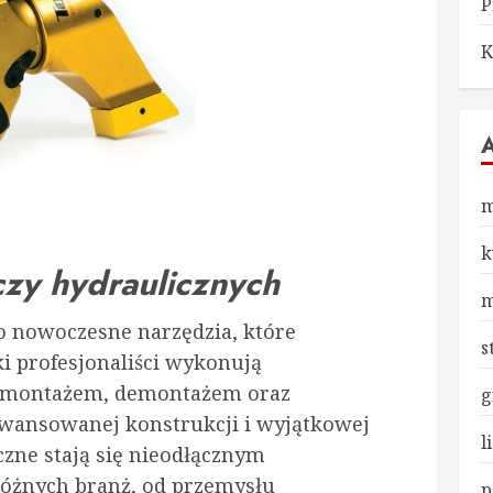
P
K
m
k
czy hydraulicznych
m
to nowoczesne narzędzia, które
s
i profesjonaliści wykonują
z montażem, demontażem oraz
g
awansowanej konstrukcji i wyjątkowej
l
czne stają się nieodłącznym
óżnych branż, od przemysłu
p