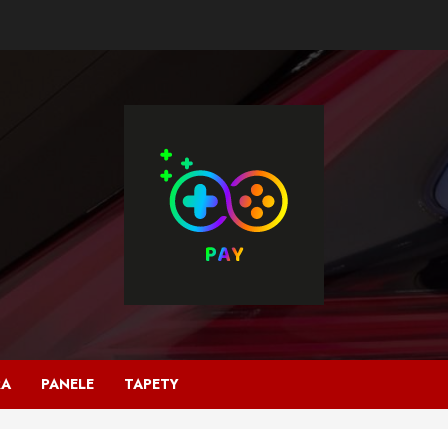
RA
PANELE
TAPETY