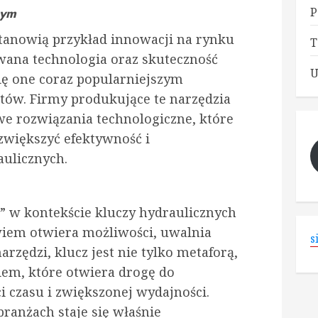
P
wym
stanowią przykład innowacji na rynku
T
ana technologia oraz skuteczność
U
 się one coraz popularniejszym
tów. Firmy produkujące te narzędzia
e rozwiązania technologiczne, które
 zwiększyć efektywność i
ulicznych.
” w kontekście kluczy hydraulicznych
owiem otwiera możliwości, uwalnia
s
rzędzi, klucz jest nie tylko metaforą,
em, które otwiera drogę do
i czasu i zwiększonej wydajności.
ranżach staje się właśnie