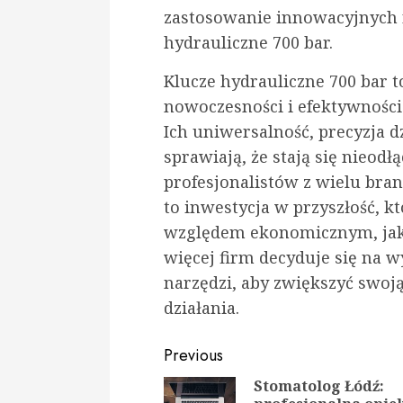
zastosowanie innowacyjnych r
hydrauliczne 700 bar.
Klucze hydrauliczne 700 bar t
nowoczesności i efektywnośc
Ich uniwersalność, precyzja d
sprawiają, że stają się nieo
profesjonalistów z wielu bran
to inwestycja w przyszłość, k
względem ekonomicznym, jak i
więcej firm decyduje się na 
narzędzi, aby zwiększyć swoj
działania.
Continue
Previous
Reading
Stomatolog Łódź: