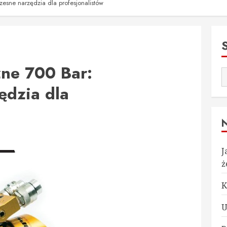
esne narzędzia dla profesjonalistów
zne 700 Bar:
ędzia dla
J
ż
K
U