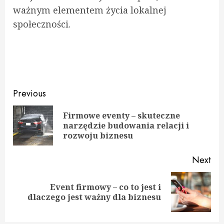
ważnym elementem życia lokalnej
społeczności.
Continue
Previous
Reading
Firmowe eventy – skuteczne
Pre
narzędzie budowania relacji i
pos
rozwoju biznesu
Next
Event firmowy – co to jest i
Next
dlaczego jest ważny dla biznesu
post: